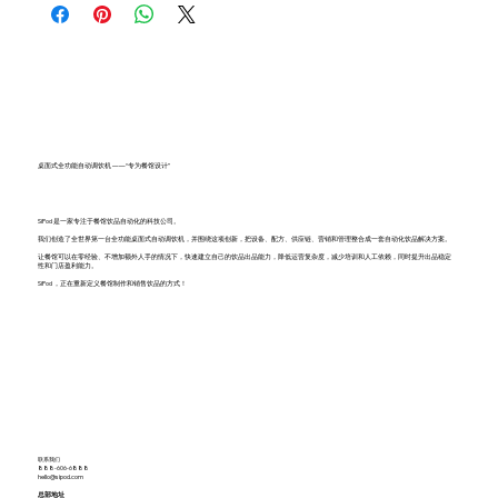
桌面式全功能自动调饮机 ——“专为餐馆设计”
SiPod 是一家专注于餐馆饮品自动化的科技公司。
我们创造了全世界第一台全功能桌面式自动调饮机，并围绕这项创新，把设备、配方、供应链、营销和管理整合成一套自动化饮品解决方案。
让餐馆可以在零经验、不增加额外人手的情况下，快速建立自己的饮品出品能力，降低运营复杂度，减少培训和人工依赖，同时提升出品稳定
性和门店盈利能力。
SiPod ，正在重新定义餐馆制作和销售饮品的方式！
联系我们
888-606-6888
hello@sipod.com
总部地址