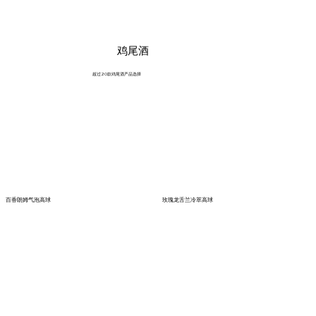
鸡尾酒
超过20款鸡尾酒产品选择
百香朗姆气泡高球
玫瑰龙舌兰冷萃高球