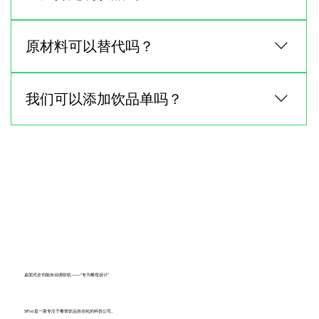
目前，该机器预装了一系列饮品配方，旨在实现一键
原材料可以替代吗？
式冲泡，并确保每次都能获得稳定的效果。暂不支持
自定义饮品制作。
我们不支持自行替换原材料。不同的原料在质地和风
我们可以添加饮品单吗？
味上存在差异，这可能会影响饮品的最终口感和品
质。我们预先甄选的原料旨在确保最佳、最可靠的效
果。
Pod Lite 和 Pod Pro 不支持添加自定义饮品菜单。但
是，Pod Flex 允许您创建和管理符合餐厅需求的自定
义饮品菜单。
桌面式全功能自动调饮机 ——“专为餐馆设计”
SiPod 是一家专注于餐馆饮品自动化的科技公司。