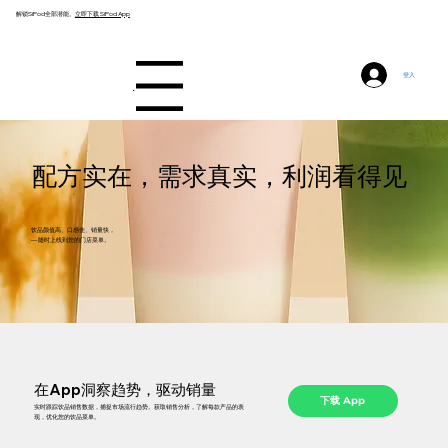
解锁SiPod全部潜能。
立即下载 SiPod App
登入
Menu
配方实在，需求真实，利润看得见
饮品颜值高、口感佳、销量快，
— 随时上线到您的门店菜单。
在App洞察趋势，驱动销量
下载 App
实时跟踪饮品销售数据，捕捉市场流行趋势。获取销售分析，了解每款产品的表
现，优化您的饮品菜单。