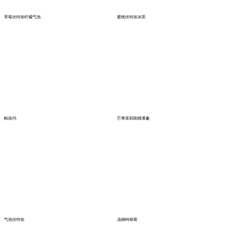
草莓伏特加柠檬气泡
蜜桃伏特加冰茶
帕洛玛
芒果茉莉朗姆潘趣
气泡伏特加
汤姆柯林斯