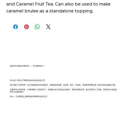
and Caramel Fruit Tea. Can also be used to make
caramel brulee as a standalone topping.
桌面式全功能自动调饮机 ——“专为餐馆设计”
SiPod 是一家专注于餐馆饮品自动化的科技公司。
我们创造了全世界第一台全功能桌面式自动调饮机，并围绕这项创新，把设备、配方、供应链、营销和管理整合成一套自动化饮品解决方案。
让餐馆可以在零经验、不增加额外人手的情况下，快速建立自己的饮品出品能力，降低运营复杂度，减少培训和人工依赖，同时提升出品稳定
性和门店盈利能力。
SiPod ，正在重新定义餐馆制作和销售饮品的方式！