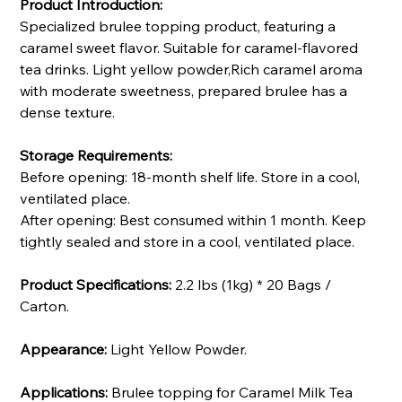
Product Introduction:
Specialized brulee topping product, featuring a
caramel sweet flavor. Suitable for caramel-flavored
tea drinks. Light yellow powder,Rich caramel aroma
with moderate sweetness, prepared brulee has a
dense texture.
Storage Requirements:
Before opening: 18-month shelf life. Store in a cool,
ventilated place.
After opening: Best consumed within 1 month. Keep
tightly sealed and store in a cool, ventilated place.
Product Specifications:
2.2 lbs (1kg) * 20 Bags /
Carton.
Appearance:
Light Yellow Powder.
Applications:
Brulee topping for Caramel Milk Tea