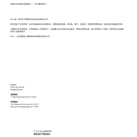
桌面式全功能自动调饮机 ——“专为餐馆设计”
SiPod 是一家专注于餐馆饮品自动化的科技公司。
我们创造了全世界第一台全功能桌面式自动调饮机，并围绕这项创新，把设备、配方、供应链、营销和管理整合成一套自动化饮品解决方案。
让餐馆可以在零经验、不增加额外人手的情况下，快速建立自己的饮品出品能力，降低运营复杂度，减少培训和人工依赖，同时提升出品稳定
性和门店盈利能力。
SiPod ，正在重新定义餐馆制作和销售饮品的方式！
联系我们
888-606-6888
hello@sipod.com
总部地址
17 Allen Street, New York, NY 10002
仓库地址
1367 Sherborn St, Corona, CA 92879
365 Oser Ave, Hauppauge, NY 11788
© 2026 SiPod 版权所有
服务条款
和
隐私政策