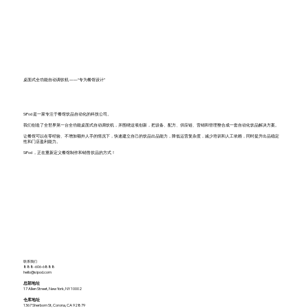
桌面式全功能自动调饮机 ——“专为餐馆设计”
SiPod 是一家专注于餐馆饮品自动化的科技公司。
我们创造了全世界第一台全功能桌面式自动调饮机，并围绕这项创新，把设备、配方、供应链、营销和管理整合成一套自动化饮品解决方案。
让餐馆可以在零经验、不增加额外人手的情况下，快速建立自己的饮品出品能力，降低运营复杂度，减少培训和人工依赖，同时提升出品稳定
性和门店盈利能力。
SiPod ，正在重新定义餐馆制作和销售饮品的方式！
联系我们
888-606-6888
hello@sipod.com
总部地址
17 Allen Street, New York, NY 10002
仓库地址
1367 Sherborn St, Corona, CA 92879