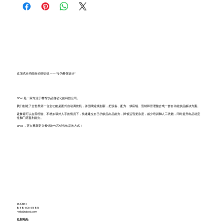
桌面式全功能自动调饮机 ——“专为餐馆设计”
SiPod 是一家专注于餐馆饮品自动化的科技公司。
我们创造了全世界第一台全功能桌面式自动调饮机，并围绕这项创新，把设备、配方、供应链、营销和管理整合成一套自动化饮品解决方案。
让餐馆可以在零经验、不增加额外人手的情况下，快速建立自己的饮品出品能力，降低运营复杂度，减少培训和人工依赖，同时提升出品稳定
性和门店盈利能力。
SiPod ，正在重新定义餐馆制作和销售饮品的方式！
联系我们
888-606-6888
hello@sipod.com
总部地址