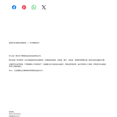
桌面式全功能自动调饮机 ——“专为餐馆设计”
SiPod 是一家专注于餐馆饮品自动化的科技公司。
我们创造了全世界第一台全功能桌面式自动调饮机，并围绕这项创新，把设备、配方、供应链、营销和管理整合成一套自动化饮品解决方案。
让餐馆可以在零经验、不增加额外人手的情况下，快速建立自己的饮品出品能力，降低运营复杂度，减少培训和人工依赖，同时提升出品稳定
性和门店盈利能力。
SiPod ，正在重新定义餐馆制作和销售饮品的方式！
联系我们
888-606-6888
hello@sipod.com